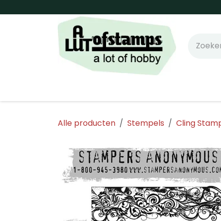
Overslaan naar inhoud
Home
Shop online!
Stempels
Snijm
Alle producten
Stempels
Cling Stam