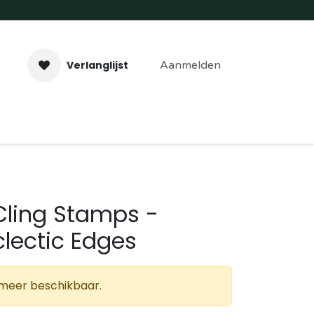
Verlanglijst
Aanmelden
aveer- & Laserwerk
Workshops
Contact
Cling Stamps -
lectic Edges
t meer beschikbaar.