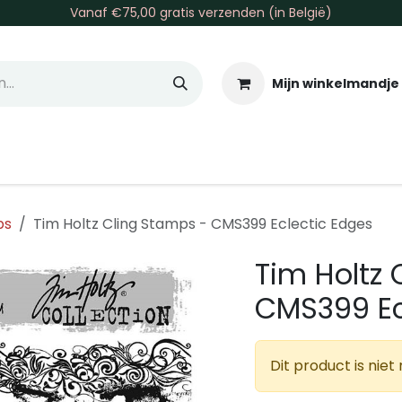
Vanaf €75,00 gratis verzenden (in België)
Mijn winkelmandje
allen & Co
Basis & Tools
Inkt & Verf
Varia
Gr
ps
Tim Holtz Cling Stamps - CMS399 Eclectic Edges
Tim Holtz 
CMS399 Ec
Dit product is nie