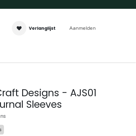
Verlanglijst
Aanmelden
aveer- & Laserwerk
Workshops
Contact
Craft Designs - AJS01
urnal Sleeves
gns
s