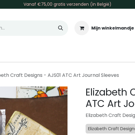
Vanaf €75,00 gratis verzenden (in België)
Mijn winkelmandje
allen & Co
Basis & Tools
Inkt & Verf
Varia
Gr
beth Craft Designs - AJS01 ATC Art Journal Sleeves
Elizabeth 
ATC Art Jo
Elizabeth Craft Desi
Elizabeth Craft Design