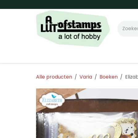
Overslaan naar inhoud
Home
Shop online!
Stempels
Snijm
Alle producten
Varia
Boeken
Eliza