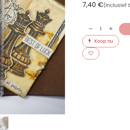
7,40
€
(Inclusief
Koop nu
​