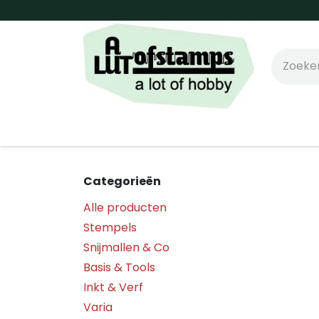
Overslaan naar inhoud
Home
Shop online!
Stempels
Snijm
Categorieën
Alle producten
Stempels
Snijmallen & Co
Basis & Tools
Inkt & Verf
Varia