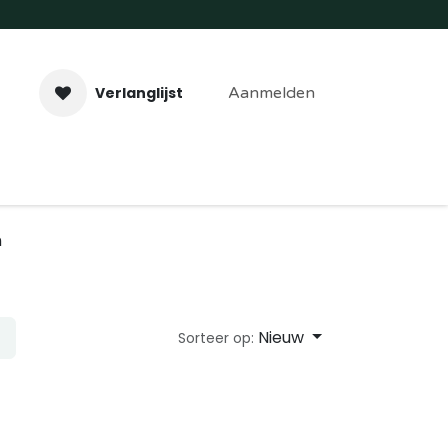
Verlanglijst
Aanmelden
aveer- & Laserwerk
Workshops
Contact
n
Nieuw
Sorteer op: