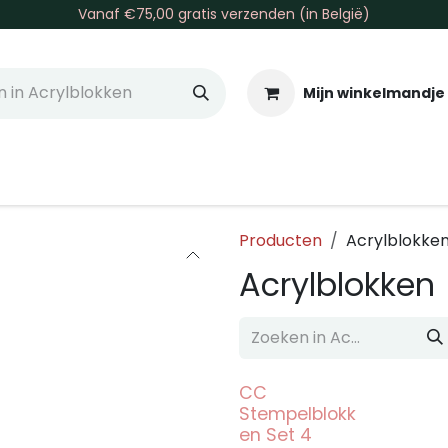
Vanaf €75,00 gratis verzenden (in België)
Mijn winkelmandje
allen & Co
Basis & Tools
Inkt & Verf
Varia
Gr
Producten
Acrylblokke
Acrylblokken
CC
Stempelblokk
en Set 4