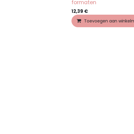
formaten
12,39
€
Toevoegen aan winkel