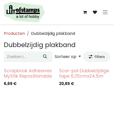
Overslaan naar inhoud
Producten
Dubbelzijdig plakband
Dubbelzijdig plakband
Sorteer op
Filters
Scrapbook Adhesives
Scor-pal Dubbelzijdige
MyStik Repositionable
tape 6,35cmx24,5m
6,69
€
20,65
€