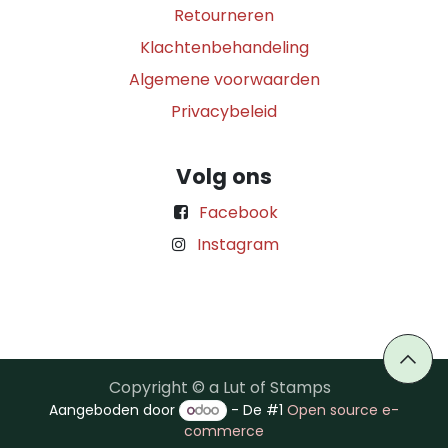
Retourneren
Klachtenbehandeling
Algemene voorwaarden
Privacybeleid
Volg ons
Facebook
Instagram
Copyright © a Lut of Stamps
Aangeboden door
- De #1
Open source e-
commerce