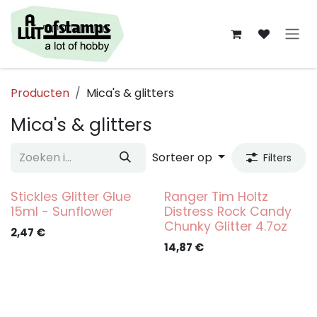
Overslaan naar inhoud
Producten
Mica's & glitters
Mica's & glitters
Sorteer op
Filters
Stickles Glitter Glue
Ranger Tim Holtz
15ml - Sunflower
Distress Rock Candy
Chunky Glitter 4.7oz
2,47
€
14,87
€