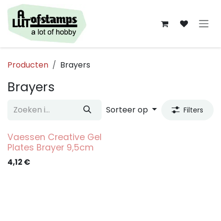
Overslaan naar inhoud
Producten
Brayers
Brayers
Sorteer op
Filters
Vaessen Creative Gel
Plates Brayer 9,5cm
4,12
€