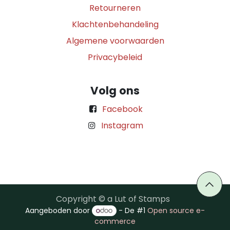
Retourneren
Klachtenbehandeling
Algemene voorwaarden
Privacybeleid
Volg ons
Facebook
Instagram
Copyright © a Lut of Stamps
Aangeboden door
- De #1
Open source e-
commerce