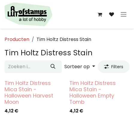
Overslaan naar inhoud
Producten
Tim Holtz Distress Stain
Tim Holtz Distress Stain
Sorteer op
Filters
Tim Holtz Distress
Tim Holtz Distress
Mica Stain -
Mica Stain -
Halloween Harvest
Halloween Empty
Moon
Tomb
4,12
€
4,12
€