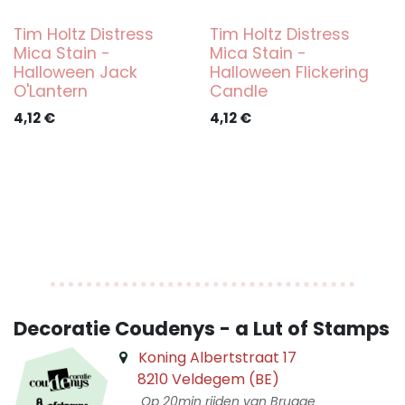
Tim Holtz Distress
Tim Holtz Distress
Mica Stain -
Mica Stain -
Halloween Jack
Halloween Flickering
O'Lantern
Candle
4,12
€
4,12
€
Decoratie Coudenys - a Lut of Stamps
Koning Albertstraat 17
8210 Veldegem (BE)
Op 20min rijden van Brugge