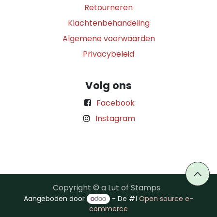
Retourneren
Klachtenbehandeling
Algemene voorwaarden
Privacybeleid
Volg ons
Facebook
Instagram
Copyright © a Lut of Stamps
Aangeboden door
- De #1
Open source e-
commerce