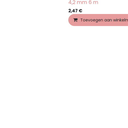
4,2 mm 6 m
2,47
€
Toevoegen aan winkel