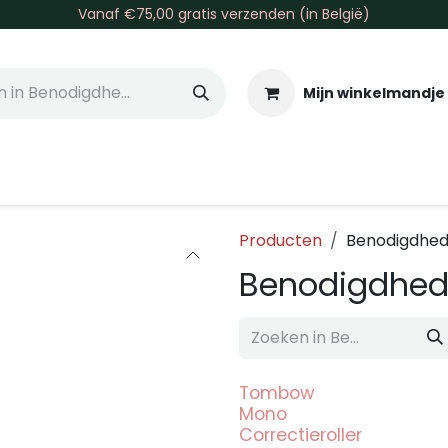
Vanaf €75,00 gratis verzenden (in België)
Mijn winkelmandje
allen & Co
Basis & Tools
Inkt & Verf
Varia
Gr
Producten
Benodigdhed
Benodigdhed
Tombow
Mono
Correctieroller