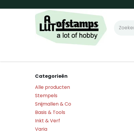
Overslaan naar inhoud
Home
Shop online!
Stempels
Snijm
Categorieën
Alle producten
Stempels
Snijmallen & Co
Basis & Tools
Inkt & Verf
Varia