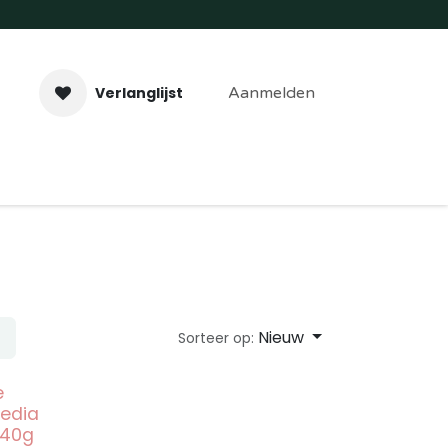
Verlanglijst
Aanmelden
aveer- & Laserwerk
Workshops
Contact
Nieuw
Sorteer op:
e
edia
240g