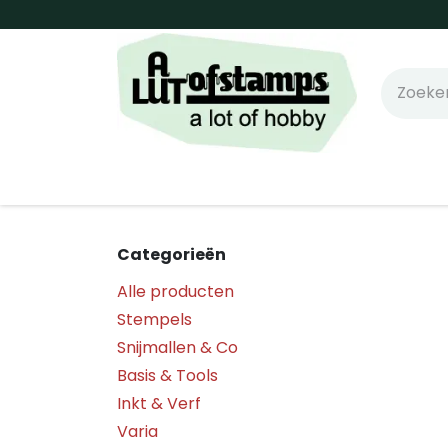
Overslaan naar inhoud
Home
Shop online!
Stempels
Snijm
Categorieën
Alle producten
Stempels
Snijmallen & Co
Basis & Tools
Inkt & Verf
Varia