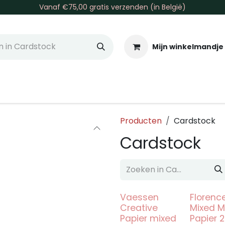
Vanaf €75,00 gratis verzenden (in België)
Mijn winkelmandje
allen & Co
Basis & Tools
Inkt & Verf
Varia
Gr
Producten
Cardstock
Cardstock
Vaessen
Florenc
Creative
Mixed M
Papier mixed
Papier 