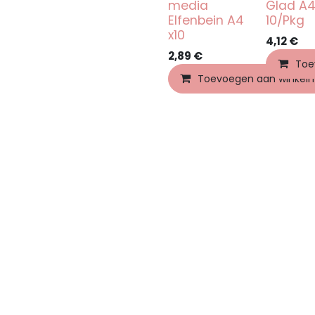
media
Glad A4
Elfenbein A4
10/Pkg
x10
4,12
€
2,89
€
Toe
Toevoegen aan winkel